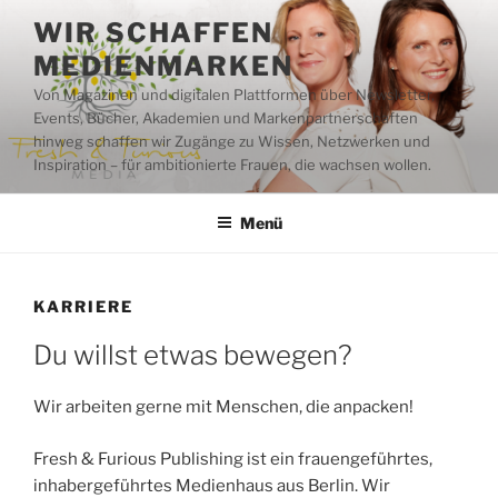
Zum
WIR SCHAFFEN
Inhalt
MEDIENMARKEN
springen
Von Magazinen und digitalen Plattformen über Newsletter,
Events, Bücher, Akademien und Markenpartnerschaften
hinweg schaffen wir Zugänge zu Wissen, Netzwerken und
Inspiration – für ambitionierte Frauen, die wachsen wollen.
Menü
KARRIERE
Du willst etwas bewegen?
Wir arbeiten gerne mit Menschen, die anpacken!
Fresh & Furious Publishing ist ein frauengeführtes,
inhabergeführtes Medienhaus aus Berlin. Wir